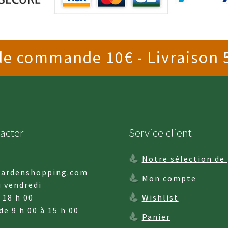
 commande 10€ - Livraison 5
acter
Service client
Notre sélection de
ardenshopping.com
Mon compte
u vendredi
 18 h 00
Wishlist
de 9 h 00 à 15 h 00
Panier