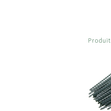
Ch
Produi