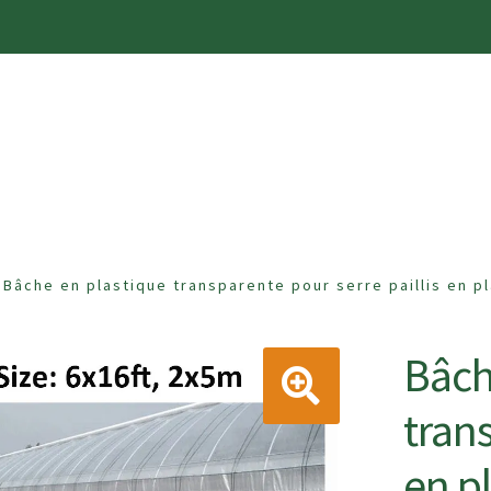
RALES DE VENTE
MA WISHLIST SUR GARDENSHOPPI
Bâche en plastique transparente pour serre paillis en p
PTE
NOUVEAUTÉ
PANIER
POLITIQUE DE CONFIDENT
Bâch
trans
en pl