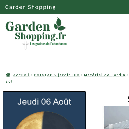
Garden Shopping
Aller
Aller
à
au
la
contenu
navigation
ACCUEIL
ASTUCES
BONS PLANS
CONDITIONS GÉNÉ
Accueil
Potager & jardin Bio
Matériel de Jardin
sol
MOBILIER & ÉQUIPEMENT D’EXTÉRIEUR
MON COM
VALIDATION DE LA COMMANDE