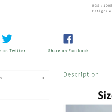
transpar
UGS :
100
Catégorie
pour
serre
paillis
en
plastiqu
barrière
contre
e on Twitter
Share on Facebook
les
mauvaise
herbes
Description
couvre-
on
sol