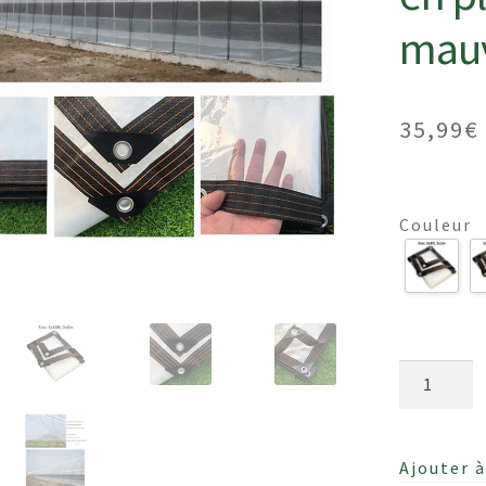
mauv
35,99
€
Couleur
quantité
de
Bâche
en
Ajouter à
plastiqu