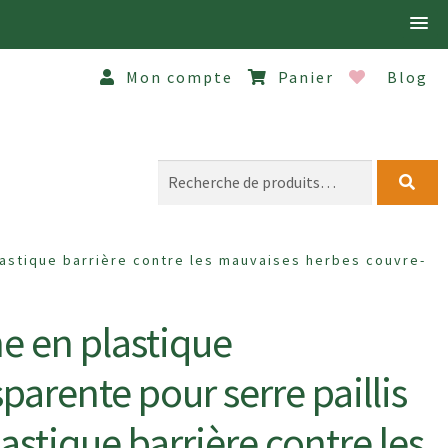
Mon compte
Panier
Blog
Recherche
pour :
NG.FR
MENTIONS LÉGALES
lastique barrière contre les mauvaises herbes couvre-
IALITÉ
SERVICE CLIENT
SERVICE D’INSTALLATION
e en plastique
parente pour serre paillis
astique barrière contre les