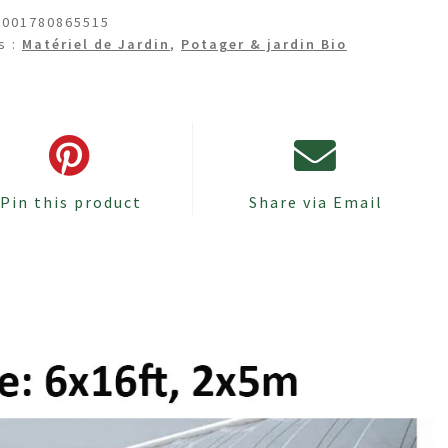
ente
5001780865515
s :
Matériel de Jardin
,
Potager & jardin Bio
e
Pin this product
Share via Email
s