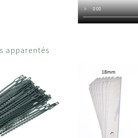
oix des options
Choix des opti
ts apparentés