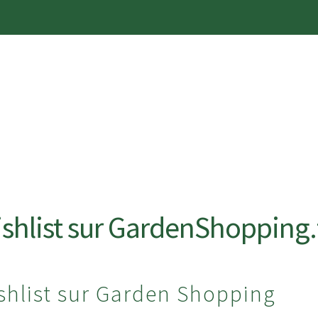
RALES DE VENTE
MA WISHLIST SUR GARDENSHOPPI
shlist sur GardenShopping.
PTE
NOUVEAUTÉ
PANIER
POLITIQUE DE CONFIDENT
shlist sur Garden Shopping