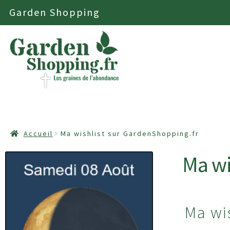
Garden Shopping
Aller
Aller
à
au
la
contenu
navigation
ACCUEIL
ASTUCES
BONS PLANS
CONDITIONS GÉNÉ
Accueil
Ma wishlist sur GardenShopping.fr
MOBILIER & ÉQUIPEMENT D’EXTÉRIEUR
Ma wi
MON COM
VALIDATION DE LA COMMANDE
Ma wi