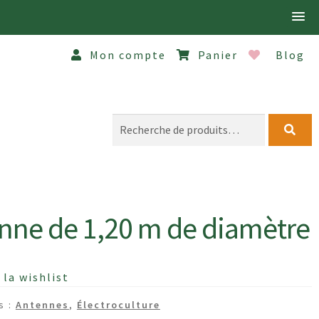
Mon compte
Panier
Blog
Recherche
pour :
NG.FR
MENTIONS LÉGALES
IALITÉ
nne de 1,20 m de diamètre
SERVICE CLIENT
SERVICE D’INSTALLATION
 la wishlist
s :
Antennes
,
Électroculture