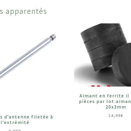
ts apparentés
Aimant en ferrite il 
pièces par lot aiman
20x3mm
14,99
€
s d’antenne filetée à
l’extrémité
9,99
€