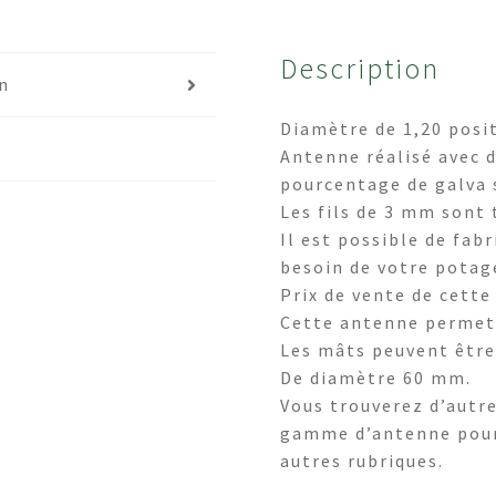
Description
on
Diamètre de 1,20 posit
Antenne réalisé avec d
pourcentage de galva 
Les fils de 3 mm sont 
Il est possible de fab
besoin de votre potag
Prix de vente de cette
Cette antenne permet 
Les mâts peuvent être 
De diamètre 60 mm.
oix des options
Vous trouverez d’autre
Choix des opti
gamme d’antenne pour 
autres rubriques.