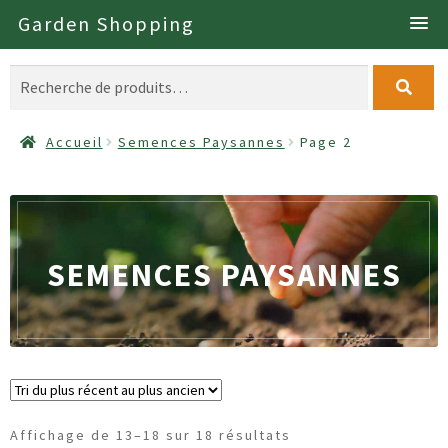
à
au
Garden Shopping
la
contenu
navigation
Recherche
pour :
Accueil
Semences Paysannes
Page 2
SEMENCES PAYSANNES
Affichage de 13–18 sur 18 résultats